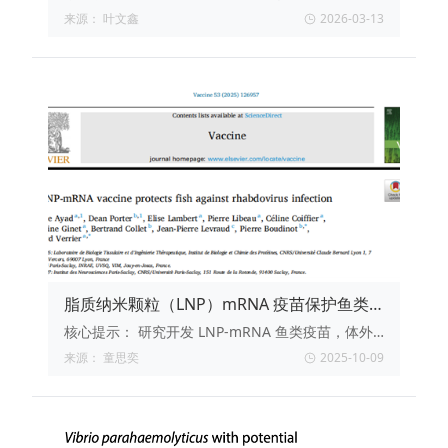
广谱宿主范围及强环境稳定性的烈性噬菌体R12Z，
来源：
叶文鑫
2026-03-13
它能显著降低水体弧菌丰度并提高对虾幼体存活
率，为水产养殖中溶藻弧菌病的绿色防控提供了高
效且安全的噬菌体疗法候选方案。
脂质纳米颗粒（LNP）mRNA 疫苗保护鱼类
免受弹状病毒感染
核心提示：
研究开发 LNP-mRNA 鱼类疫苗，体外
高效递送 mRNA 至鱼类细胞且低毒；成年斑马鱼肌
来源：
童思奕
2025-10-09
内注射 LNP-egfp mRNA 可局部表达达 7 天；抗
VHSV 糖蛋白的 LNP-mRNA 疫苗，诱导虹鳟产生中
和抗体，对致死性病毒攻击提供近完全保护，为水
产 mRNA 疫苗奠基。