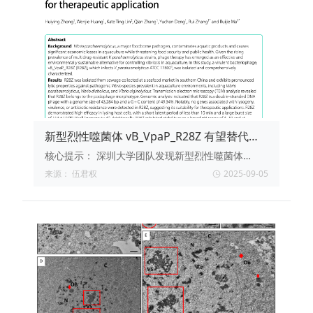
新型烈性噬菌体 vB_VpaP_R28Z 有望替代抗
生素，精准防控副溶血弧菌感染
核心提示：
深圳大学团队发现新型烈性噬菌体
R28Z，可在 10 分钟内高效裂解副溶血性弧菌，无
来源：
伍君权
2025-09-05
耐药/毒力基因且耐 pH 4–10、4–50 °C，为水产“无
抗”病害防控提供即用型候选。