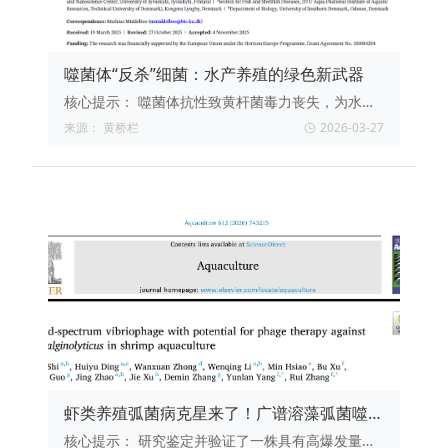
噬菌体“反杀”细菌：水产养殖的绿色新武器
核心提示：
噬菌体抗性致黄杆菌毒力丧失，为水产
养殖绿色防控提供新策略，但规模化应用仍面临挑
来源：
黄桥栏
2026-03-27
战。
虾类养殖弧菌病克星来了！广谱溶藻弧菌噬菌
体为水产养殖抗菌提供新方案
核心提示：
研究鉴定并验证了一株具有高爆发量、