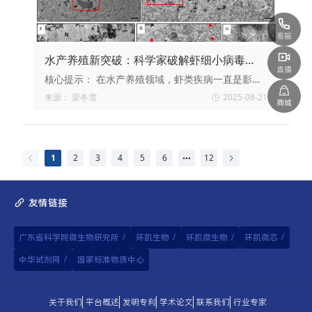
水产养殖新突破：科学家破解虾细小病毒
PstDV1的复制奥秘
核心提示：
在水产养殖领域，虾类疾病一直是影响
产业发展的关键因素之一。近期，一项发表在
来源：
梁冬雪
2025-08-21
《Microbial Pathogenesis》期刊上的研究，为我
们揭开了虾细小病毒Penaeus stylirostris
penstyldensovirus（PstDV1）在PmLyO-Sf9细胞
中的复制机制，为防控虾类疾病提供了重要的科学
1
2
3
4
5
6
12
依据。
友情链接
广东省科学院微生物研究所
/
环凯生物
/
环凯微生物
/
环凯微芯
/
中华试剂网
/
国家标准物质中心
关于我们
平台概述
发明专利
学术论文
联系我们
行业专家