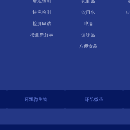
常规检测
乳制品
特色检测
饮用水
应
检测申请
啤酒
检测新鲜事
调味品
方便食品
环凯微生物
环凯微芯