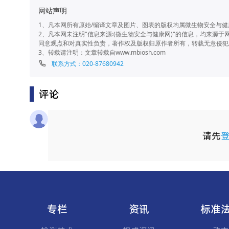
网站声明
1、凡本网所有原始/编译文章及图片、图表的版权均属微生物安全与
2、凡本网未注明"信息来源:(微生物安全与健康网)"的信息，均来
同意观点和对真实性负责，著作权及版权归原作者所有，转载无意侵犯
3、转载请注明：文章转载自www.mbiosh.com
联系方式：020-87680942
评论
请先
专栏
资讯
标准