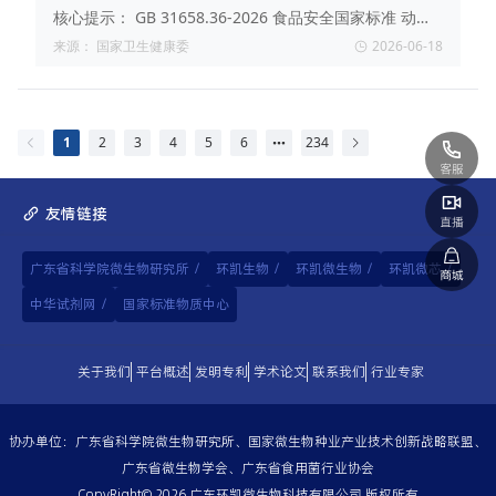
中甲氧苄啶、二甲氧苄啶和二甲氧甲基苄啶残留量
核心提示：
GB 31658.36-2026 食品安全国家标准 动物
的测定 液相色谱-串联质谱法
性食品中甲氧苄啶、二甲氧苄啶和二甲氧甲基苄啶残留量
来源：
国家卫生健康委
2026-06-18
的测定 液相色谱-串联质谱法。2026-04-24首次 发布，
2026-10-01实施。
1
2
3
4
5
6
234
友情链接
广东省科学院微生物研究所
/
环凯生物
/
环凯微生物
/
环凯微芯
/
中华试剂网
/
国家标准物质中心
关于我们
平台概述
发明专利
学术论文
联系我们
行业专家
协办单位：广东省科学院微生物研究所、国家微生物种业产业技术创新战略联盟、
广东省微生物学会、广东省食用菌行业协会
CopyRight© 2026 广东环凯微生物科技有限公司 版权所有