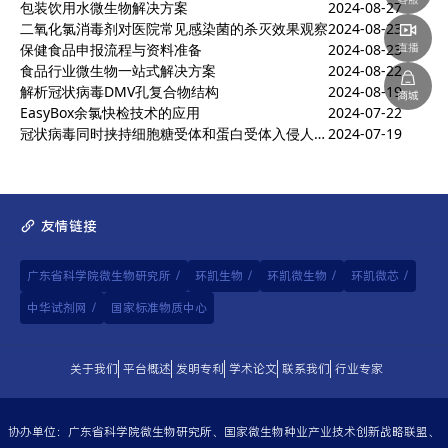
包装饮用水微生物解决方案
2024-08-27
二氧化氯消毒剂对医院常见感染菌的杀灭效果观察
2024-08-23
保健食品申报流程与资料准备
2024-08-23
食品行业微生物一站式解决方案
2024-08-22
解析冠状病毒DMV孔复合物结构
2024-08-19
EasyBox余氯快检技术的应用
2024-07-22
冠状病毒同时挟持细胞糖受体和蛋白受体入侵人体的分子机制
2024-07-19
友情链接
广东省科学院微生物研究所
/
环凯生物
/
环凯微生物
/
环凯微芯
/
中华试剂网
/
国家标准物质中心
关于我们
平台概述
发明专利
学术论文
联系我们
行业专家
协办单位：广东省科学院微生物研究所、国家微生物种业产业技术创新战略联盟、