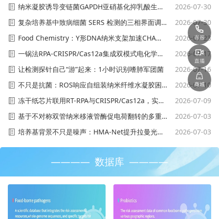
纳米凝胶诱导变链菌GAPDH亚硝基化抑乳酸生成，防牙釉质脱矿
2026-07-30
复杂培养基中致病细菌 SERS 检测的三相界面调制策略
2026-07-30
Food Chemistry：Y形DNA纳米支架加速CHA反应，黄曲霉毒素B1检测灵敏度降至1.1 pmol/L
2026-07-23
一锅法RPA-CRISPR/Cas12a集成双模式电化学侧向层析试纸用于沙门氏菌超灵敏精准检测
2026-07-17
让检测探针自己“游”起来：1小时识别嗜肺军团菌
2026-07-16
不只是抗菌：ROS响应自组装纳米纤维水凝胶困菌+入胞杀菌，缓解沙门氏菌肠炎
2026-07-10
冻干纸芯片联用RT-RPA与CRISPR/Cas12a，实现诺如病毒45分钟手机辅助现场检测
2026-07-09
基于不对称双管纳米移液管酶促电荷翻转的多重无标记细菌检测
2026-07-03
培养基背景不只是噪声：HMA-Net提升拉曼光谱细菌识别鲁棒性
2026-07-03
———— 数据库 ————