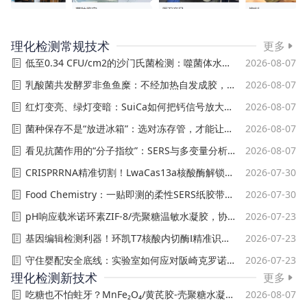
理化检测常规技术
更多
低至0.34 CFU/cm2的沙门氏菌检测：噬菌体水凝胶贴片同步区分活菌与死菌
2026-08-07
乳酸菌共发酵罗非鱼鱼糜：不经加热自发成胶，高菌量12小时完成凝胶化
2026-08-07
红灯变亮、绿灯变暗：SuiCa如何把钙信号放大成超大比率变化
2026-08-07
菌种保存不是“放进冰箱”：选对冻存管，才能让菌株稳得住、用得好
2026-08-07
看见抗菌作用的“分子指纹”：SERS与多变量分析如何解析抗菌剂作用机制
2026-08-07
CRISPRRNA精准切割！LwaCas13a核酸酶解锁基因编辑新高度
2026-07-30
Food Chemistry：一贴即测的柔性SERS纸胶带，实现食品和水中大肠杆菌低成本高灵敏检测
2026-07-30
pH响应载米诺环素ZIF-8/壳聚糖温敏水凝胶，协同抑菌抗炎阻断牙周炎牙槽骨吸收
2026-07-23
基因编辑检测利器！环凯T7核酸内切酶Ⅰ精准识别突变位点
2026-07-23
守住婴配安全底线：实验室如何应对阪崎克罗诺杆菌风险？
2026-07-23
理化检测新技术
更多
吃糖也不怕蛀牙？MnFe₂O₄/黄芪胶-壳聚糖水凝胶灭变链菌生物膜+修复脱矿牙釉质
2026-08-07