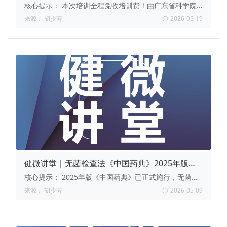
训班（广州）开讲
核心提示：
本次培训全程免收培训费！由广东省科学院
微生物研究所联合广东省瓶装饮用水行业协会共同主办，
来源：
胡少芳
2026-05-19
特邀微生物与检测领域资深技术骨干坐镇，深度聚焦铜绿
假单胞菌、溴酸盐防控等行业痛点，名额有限，速来抢
占！
健微讲堂｜无菌检查法《中国药典》2025年版解
读及质量控制
核心提示：
2025年版《中国药典》已正式施行，无菌检
查法迎来重大更新！如何精准解读新规条款、规避检验合
来源：
胡少芳
2026-05-09
规风险？健微讲堂特邀省级检验专家滕老师，深度剖析新
版标准、培养基质控、菌种管理及OOS调查等核心要点，
助力药企快速适应新规，筑牢药品安全防线。