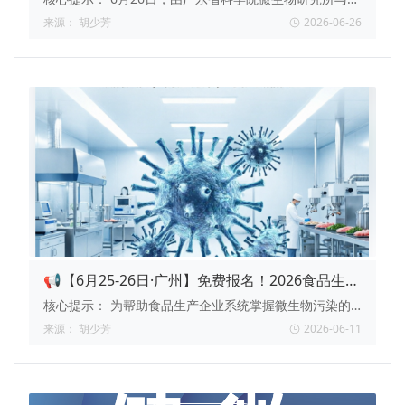
东省微生物学会联合主办的“食品生产中微生物污染识别
来源：
胡少芳
2026-06-26
与防控实务培训班”在广州圆满落幕。本次培训聚焦食品
安全核心痛点，围绕微生物风险识别、GB 4789系列标准
实操、快检技术、实验室数智化转型及清洗消毒实务等八
大核心模块展开深度剖析，切实提升了食品企业一线人员
与质管人员的实战能力。
📢【6月25-26日·广州】免费报名！2026食品生产
微生物污染识别与防控实务培训班
核心提示：
为帮助食品生产企业系统掌握微生物污染的
来源识别与关键控制技术，广东省科学院微生物研究所联
来源：
胡少芳
2026-06-11
合广东省微生物学会，将于2026年6月25日-26日在广州
举办“食品生产中微生物污染识别与防控实务培训班”。本
次培训费用全免，内容涵盖生产过程微生物安全全景风险
识别、工厂环境微生物与过程卫生管控、GB4789系列标