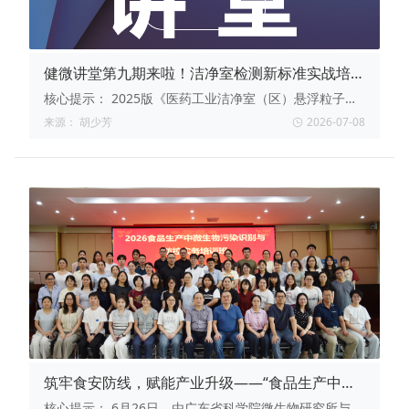
健微讲堂第九期来啦！洁净室检测新标准实战培
训：2025版三标准变更案例与应用技巧
核心提示：
2025版《医药工业洁净室（区）悬浮粒子、
浮游菌、沉降菌测试方法》三项国标（GB/T
来源：
胡少芳
2026-07-08
16292/16293/16294）已正式发布，2026年11月1日实
施。新标在采样布点、动态监测、结果判定等方面均有重
要变更。7月15日20:00，广东省科学院微生物研究所在
线拆解变更要点，助你平稳完成体系切换。
筑牢食安防线，赋能产业升级——“食品生产中微
生物污染识别与防控实务培训班”在穗圆满落幕
核心提示：
6月26日，由广东省科学院微生物研究所与广