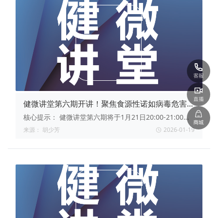
健微讲堂第六期开讲！聚焦食源性诺如病毒危害现
状与标准实施🥼
核心提示：
健微讲堂第六期将于1月21日20:00-21:00线
上开讲，特邀高珺珊博士解析我国食源性诺如病毒危害现
来源：
胡少芳
2026-01-19
状与检测标准实施要点，课程涵盖致病机制、流行趋势、
标准技术等核心内容，转发直播链接可参与抽奖赢取实用
好礼。