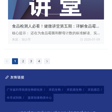
食品检测人必看！健微讲堂第五期：详解食品霉菌
和酵母计数标准
核心提示：
还在为食品霉菌和酵母计数的标准解读、实
操问题发愁？健微讲堂第五期重磅来袭！广微测带你吃透
来源：
胡少芳
2026-01-09
GB 4789.15，直播还有保温杯等好礼抽！
1
2
3
4
友情链接
广东省科学院微生物研究所
/
环凯生物
/
环凯微生物
/
环凯微芯
/
中华试剂网
/
国家标准物质中心