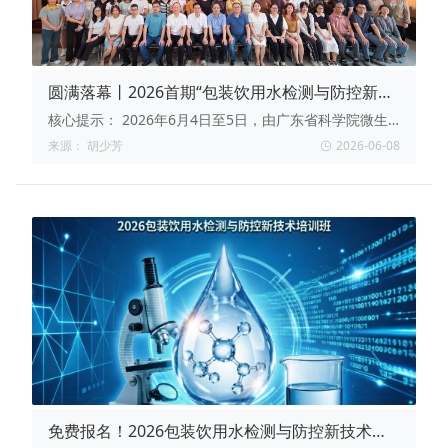
圆满落幕丨2026首期“包装饮用水检测与防控新技
术培训班”成功举办 —— 领导致辞鼓干劲，共性技
核心提示：
2026年6月4日至5日，由广东省科学院微生
术解难题，百名学员满载而归
物研究所与广东省瓶装饮用水行业协会联合主办的“包装
来源：
胡少芳
2026-06-08
饮用水检测与防控新技术培训班（2026年第1期）”在广
州市越秀区圆满举办。本次培训吸引了全省包装饮用水生
产企业质量管控、检测及生产管理岗位的约100名学员齐
聚一堂。培训期间，现场学术氛围浓厚，学员互动交流热
烈，掌声与笑声不断，为行业技术升级与高质量发展搭建
了良好的交流平台。
免费报名！2026包装饮用水检测与防控新技术培