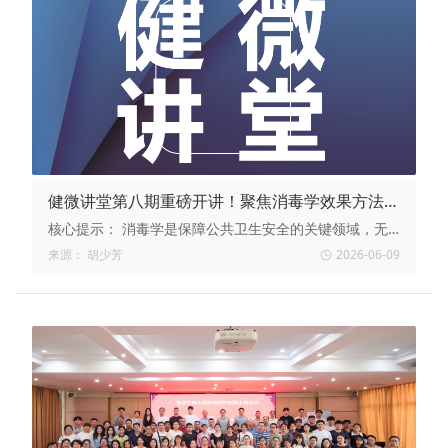
准实操解读、快检技术应用及实验室数智化转型等核心模
块。报名将于6月22日截止，名额有限，诚邀食品企业质
量管控及一线检验人员踊跃报名，提升实战能力，为企业
食品安全保驾护航。
健微讲堂第八期重磅开讲！聚焦消毒学效果方法与
评价，解锁行业前沿知识
核心提示：
消毒学是保障公共卫生安全的关键领域，无
论是检验检测、食品药品生产，还是日常消杀管理，掌握
来源：
胡少芳
2026-06-09
科学的方法与评价逻辑都至关重要。6月17日晚8点，锁
定“健微讲堂”，和专家一起解锁消毒学核心技术，更有机
会把好礼带回家！