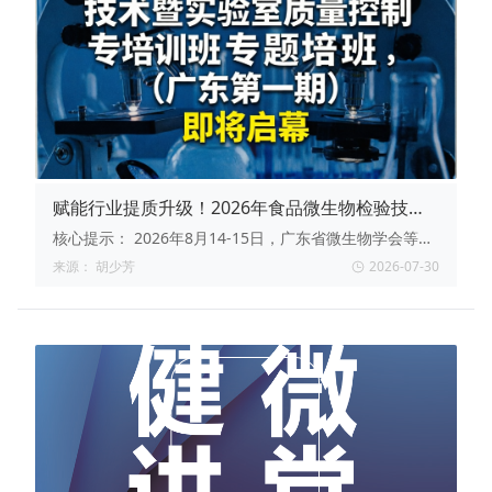
赋能行业提质升级！2026年食品微生物检验技术
暨实验室质量控制专题培训班（广东第一期）即将
核心提示：
2026年8月14-15日，广东省微生物学会等单
启幕
位将在肇庆举办“食品微生物检验技术暨实验室质量控制
来源：
胡少芳
2026-07-30
专题培训班（广东第一期）”。培训采用“理论+实操”模
式，聚焦GB 4789标准落地、微生物检测实操痛点及实验
室质控提升，面向食品企业、检测机构、科研院所等从业
者开放。课程涵盖培养基质控、致病菌鉴别、水质检验等
核心内容，由资深专家授课并颁发培训证书。报名截止8
月10日，名额有限，详情可联系主办方咨询。