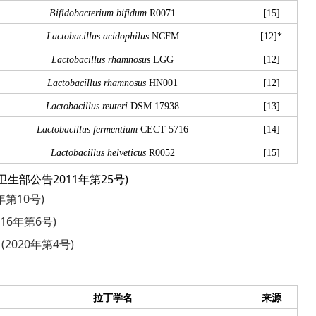
Bifidobacterium bifidum
R0071
[15]
Lactobacillus acidophilus
NCFM
[12]*
Lactobacillus rhamnosus
LGG
[12]
Lactobacillus rhamnosus
HN001
[12]
Lactobacillus reuteri
DSM 17938
[13]
Lactobacillus fermentium
CECT 5716
[14]
Lactobacillus helveticus
R0052
[15]
生部公告2011年第25号)
第10号)
16年第6号)
2020年第4号)
拉丁学名
来源