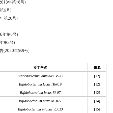
13年第16号)
第6号)
年第20号)
6年第6号)
年第2号)
(2020年第9号)
拉丁学名
来源
Bifidobacterium animalis
Bb-12
[12]
Bifidobacterium lactis HN019
[12]
Bifidobacterium lactis Bi-07
[12]
Bifidobacterium breve
M-16V
[14]
Bifidobacterium infantis
R0033
[15]