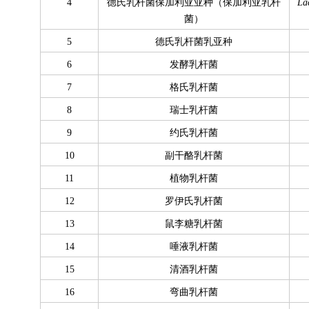
4
德氏乳杆菌保加利亚亚种（保加利亚乳杆
La
菌）
5
德氏乳杆菌乳亚种
6
发酵乳杆菌
7
格氏乳杆菌
8
瑞士乳杆菌
9
约氏乳杆菌
10
副干酪乳杆菌
11
植物乳杆菌
12
罗伊氏乳杆菌
13
鼠李糖乳杆菌
14
唾液乳杆菌
15
清酒乳杆菌
16
弯曲乳杆菌