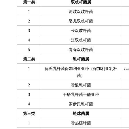
第一类
双歧杆菌属
1
两歧双歧杆菌
2
婴儿双歧杆菌
3
长双岐杆菌
4
短双歧杆菌
5
青春双歧杆菌
第二类
乳杆菌属
1
德氏乳杆菌保加利亚亚种（保加利亚乳杆
La
菌）
2
嗜酸乳杆菌
3
干酪乳杆菌干酪亚种
4
罗伊氏乳杆菌
第三类
链球菌属
1
嗜热链球菌