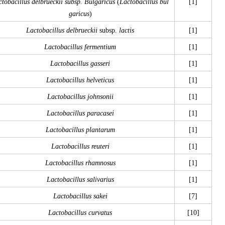
ctobacillus delbrueckii subsp. Bulgaricus
(
Lactobacillus bul
[1]
garicus
)
Lactobacillus delbrueckii
subsp.
lactis
[1]
Lactobacillus fermentium
[1]
Lactobacillus gasseri
[1]
Lactobacillus helveticus
[1]
Lactobacillus johnsonii
[1]
Lactobacillus paracasei
[1]
Lactobacillus plantarum
[1]
Lactobacillus reuteri
[1]
Lactobacillus rhamnosus
[1]
Lactobacillus salivarius
[1]
Lactobacillus sakei
[7]
Lactobacillus curvatus
[10]