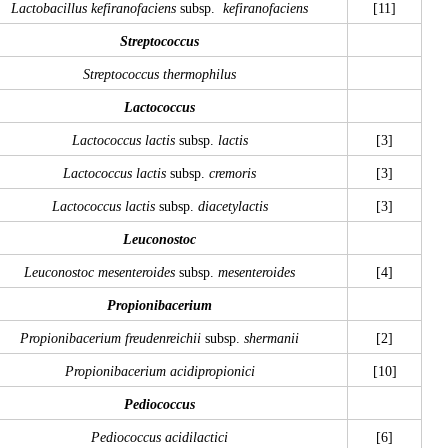
Lactobacillus kefiranofaciens
subsp.
kefiranofaciens
[11]
Streptococcus
Streptococcus thermophilus
Lactococcus
Lactococcus lactis
subsp.
lactis
[3]
Lactococcus lactis
subsp.
cremoris
[3]
Lactococcus lactis
subsp.
diacetylactis
[3]
Leuconostoc
Leuconostoc mesenteroides
subsp.
mesenteroides
[4]
Propionibacerium
Propionibacerium freudenreichii
subsp.
shermanii
[2]
Propionibacerium acidipropionici
[10]
Pediococcus
Pediococcus acidilactici
[6]