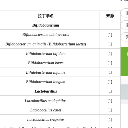
拉丁学名
来源
Bifidobacterium
Bifidobacterium adolescentis
[1]
Bifidobacterium animalis
(
Bifidobacterium lactis
)
[1]
Bifidobacterium bifidum
[1]
Bifidobacterium breve
[1]
Bifidobacterium infantis
[1]
Bifidobacterium longum
[1]
Lactobacillus
[1]
Lactobacillus acidophilus
[1]
Lactobacillus casei
[1]
Lactobacillus crispatus
[1]