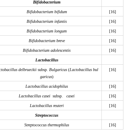
Bifidobacterium
Bifidobacterium bifidum
[16]
Bifidobacterium infantis
[16]
Bifidobacterium longum
[16]
Bifidobacterium breve
[16]
Bifidobacterium adolescentis
[16]
Lactobacillus
ctobacillus delbrueckii
subsp.
Bulgaricus
(
Lactobacillus bul
[16]
garicus
)
Lactobacillus acidophilus
[16]
Lactobacillus casei
subsp.
casei
[16]
Lactobacillus reuteri
[16]
Streptococcus
Streptococcus thermophilus
[16]