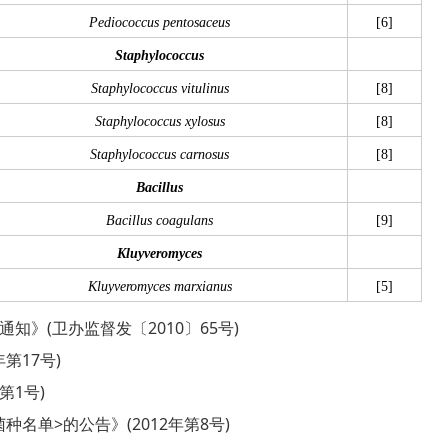
Pediococcus pentosaceus
[6]
Staphylococcus
Staphylococcus vitulinus
[8]
Staphylococcus xylosus
[8]
Staphylococcus carnosus
[8]
Bacillus
Bacillus coagulans
[9]
Kluyveromyces
Kluyveromyces marxianus
[5]
知》(卫办监督发〔2010〕65号)
第17号)
第1号)
名单>的公告》(2012年第8号)