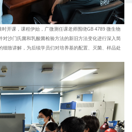
班准时开课，课程伊始，广微测任课老师围绕GB 4789 微生物
并对沙门氏菌和乳酸菌检验方法的新旧方法变化进行深入简
的细致讲解，为后续学员们对培养基的配置、灭菌、样品处