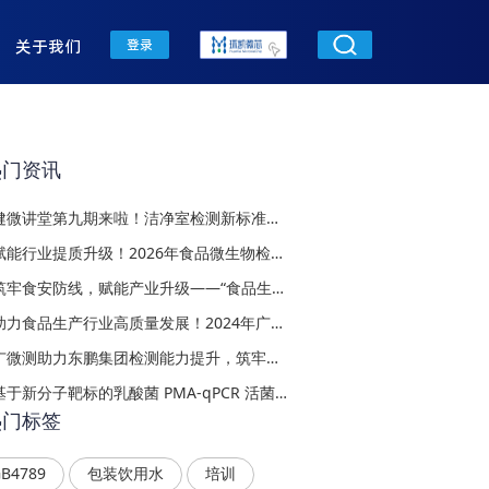
关于我们
登录
热门资讯
健微讲堂第九期来啦！洁净室检测新标准实战培训：2025版三标准变更案例与应用技巧
赋能行业提质升级！2026年食品微生物检验技术暨实验室质量控制专题培训班（广东第一期）即将启幕
筑牢食安防线，赋能产业升级——“食品生产中微生物污染识别与防控实务培训班”在穗圆满落幕
助力食品生产行业高质量发展！2024年广东省乳制品生产行业提升帮扶会议顺利召开
广微测助力东鹏集团检测能力提升，筑牢食品安全防线
基于新分子靶标的乳酸菌 PMA-qPCR 活菌定量检测技术交流会在广微测顺利举行
热门标签
B4789
包装饮用水
培训