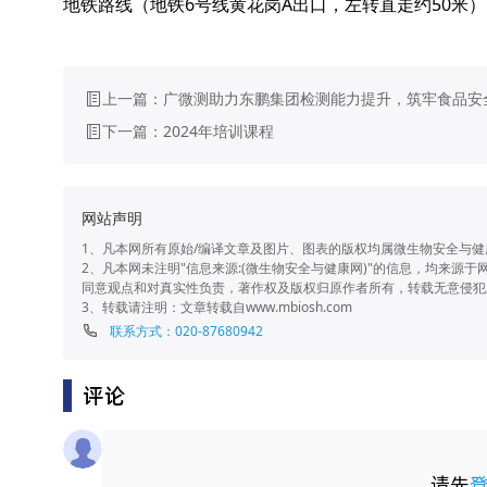
6
A
50
地铁路线（地铁
号线黄花岗
出口，左转直走约
米）
上一篇：
广微测助力东鹏集团检测能力提升，筑牢食品安
下一篇：
2024年培训课程
网站声明
1、凡本网所有原始/编译文章及图片、图表的版权均属微生物安全与
2、凡本网未注明"信息来源:(微生物安全与健康网)"的信息，均来
同意观点和对真实性负责，著作权及版权归原作者所有，转载无意侵犯
3、转载请注明：文章转载自www.mbiosh.com
联系方式：020-87680942
评论
请先