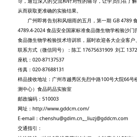
导，通过深入的交流和针对性的辅导，让学员们在了解
从而获取更准确的实验结果。
广州即将告别和风细雨的五月，第一期 GB 478
4789.4-2024 食品安全国家标准食品微生物学检验
食品微生物学检验技术培训班，届时欢迎各大企业客户
联系方式（微信同号）：陈工
17675631909 刘工 1372
座机：020-87137537
传真：020-87688131
样品接收地址：广州市越秀区先烈中路100号大院66
测中心）食品药品实验室
邮政编码：510003
网址：
http://www.gddcm.com/
E-email：
chenshu@gdim.cn
、
liuzj@gddcm.com
交通指引：