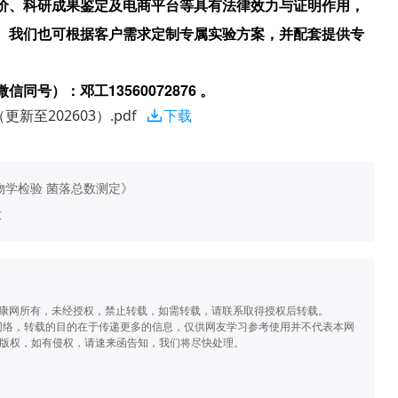
价、科研成果鉴定及电商平台等具有法律效力与证明作用，
。我们也可根据客户需求定制专属实验方案，并配套提供专
微信同号）：邓工
13560072876 。
至202603）.pdf
下载
微生物学检验 菌落总数测定》
求
健康网所有，未经授权，禁止转载，如需转载，请联系取得授权后转载。
源于网络，转载的目的在于传递更多的信息，仅供网友学习参考使用并不代表本网
版权，如有侵权，请速来函告知，我们将尽快处理。